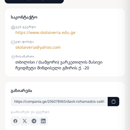
საკონტაქტო
ᲕᲔᲑ-ᲒᲕᲔᲠᲓᲘ
https://www.skolaiveria.edu.ge
ᲔᲚ-ᲤᲝᲡᲢᲐ
skolaiveria@yahoo.com
ᲛᲘᲡᲐᲛᲐᲠᲗᲘ
თბილისი / (სამგორი) ვარკეთილის მასივი
ჩვიდმეტი შინდისელი გმირის ქ. -20
გაზიარება
ᲒᲐᲐᲖᲘᲐᲠᲔᲗ ᲔᲡ ᲒᲕᲔᲠᲓᲘ