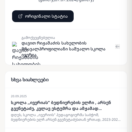
ორიგინალი სტატია
გამოქვეყნებულია
დავით რიჟამაძის სახელობის
მრავალპროფილიანი საშუალო სკოლა
ივერია
სხვა სიახლეები
20.09.2025
სკოლა ,,ივერიას” ბედნიერების ელჩი , არსენ
გვენეტაძე, კვლავ ესტუმრა და ამჟამად
მასწავლებლებს შეხვდა
დღეს, სკოლა ,,ივერიის" პედაგოგიურმა საბჭომ,
ბედნიერების ელჩ არსენ გვენეტაძესთან ერთად, 2023-2024
აკადემიიური წელი შეაჯამა. არსენ გვენეტაძეს, ჯერ კიდევ
2018 წლის 6 ოქტომბერს გერმანიაში, მიუნხენში საჯაროდ