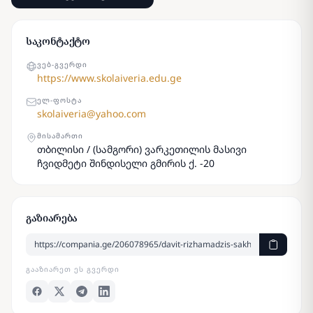
საკონტაქტო
ᲕᲔᲑ-ᲒᲕᲔᲠᲓᲘ
https://www.skolaiveria.edu.ge
ᲔᲚ-ᲤᲝᲡᲢᲐ
skolaiveria@yahoo.com
ᲛᲘᲡᲐᲛᲐᲠᲗᲘ
თბილისი / (სამგორი) ვარკეთილის მასივი
ჩვიდმეტი შინდისელი გმირის ქ. -20
გაზიარება
ᲒᲐᲐᲖᲘᲐᲠᲔᲗ ᲔᲡ ᲒᲕᲔᲠᲓᲘ