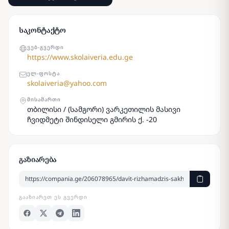
საკონტაქტო
ᲕᲔᲑ-ᲒᲕᲔᲠᲓᲘ
https://www.skolaiveria.edu.ge
ᲔᲚ-ᲤᲝᲡᲢᲐ
skolaiveria@yahoo.com
ᲛᲘᲡᲐᲛᲐᲠᲗᲘ
თბილისი / (სამგორი) ვარკეთილის მასივი
ჩვიდმეტი შინდისელი გმირის ქ. -20
გაზიარება
ᲒᲐᲐᲖᲘᲐᲠᲔᲗ ᲔᲡ ᲒᲕᲔᲠᲓᲘ