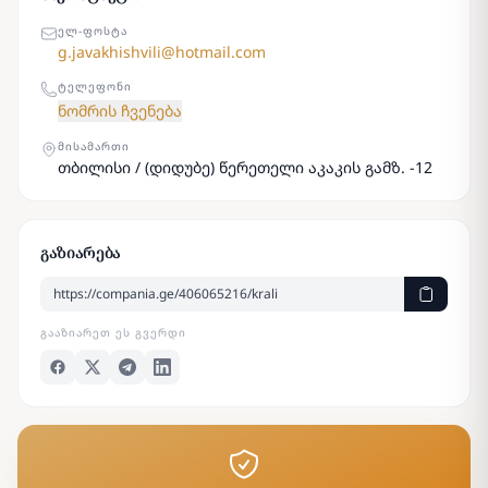
ᲔᲚ-ᲤᲝᲡᲢᲐ
g.javakhishvili@hotmail.com
ᲢᲔᲚᲔᲤᲝᲜᲘ
ნომრის ჩვენება
ᲛᲘᲡᲐᲛᲐᲠᲗᲘ
თბილისი / (დიდუბე) წერეთელი აკაკის გამზ. -12
გაზიარება
ᲒᲐᲐᲖᲘᲐᲠᲔᲗ ᲔᲡ ᲒᲕᲔᲠᲓᲘ