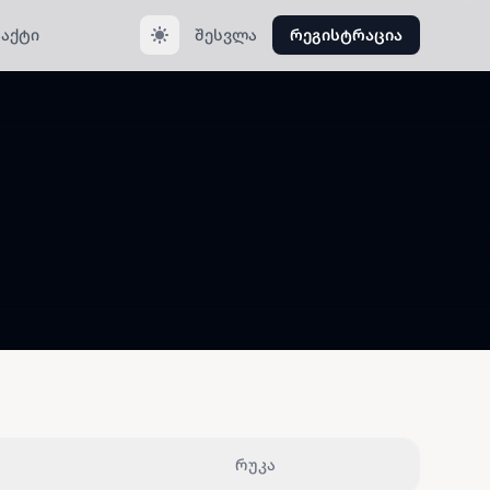
აქტი
შესვლა
რეგისტრაცია
რუკა