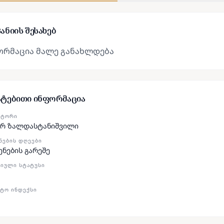
ანიის შესახებ
ორმაცია მალე განახლდება
ატებითი ინფორმაცია
ᲥᲢᲝᲠᲘ
რ ზალდასტანიშვილი
ᲜᲔᲑᲘᲡ ᲓᲦᲔᲔᲑᲘ
ენების გარეშე
ᲘᲣᲚᲘ ᲡᲢᲐᲢᲣᲡᲘ
ᲢᲝ ᲘᲜᲓᲔᲥᲡᲘ