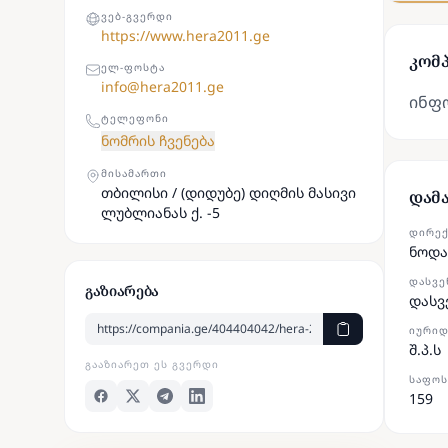
ᲕᲔᲑ-ᲒᲕᲔᲠᲓᲘ
https://www.hera2011.ge
კომპ
ᲔᲚ-ᲤᲝᲡᲢᲐ
info@hera2011.ge
ინფ
ᲢᲔᲚᲔᲤᲝᲜᲘ
ნომრის ჩვენება
ᲛᲘᲡᲐᲛᲐᲠᲗᲘ
თბილისი / (დიდუბე) დიღმის მასივი
დამ
ლუბლიანას ქ. -5
ᲓᲘᲠᲔ
ნოდა
ᲓᲐᲡᲕᲔ
გაზიარება
დასვ
ᲘᲣᲠᲘᲓ
შ.პ.ს
ᲒᲐᲐᲖᲘᲐᲠᲔᲗ ᲔᲡ ᲒᲕᲔᲠᲓᲘ
ᲡᲐᲤᲝᲡ
159