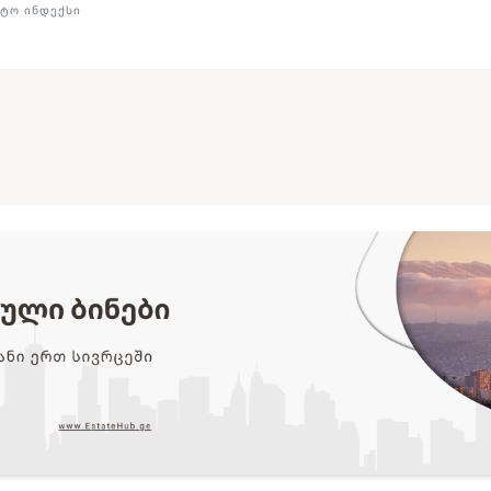
ᲢᲝ ᲘᲜᲓᲔᲥᲡᲘ