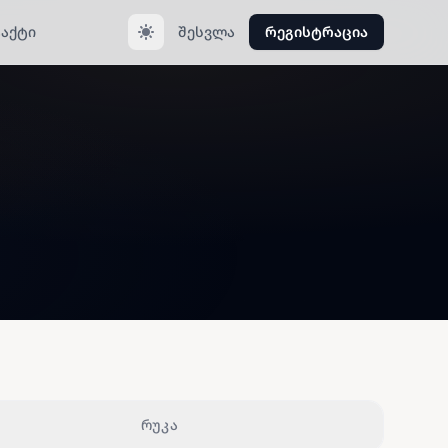
აქტი
შესვლა
რეგისტრაცია
რუკა