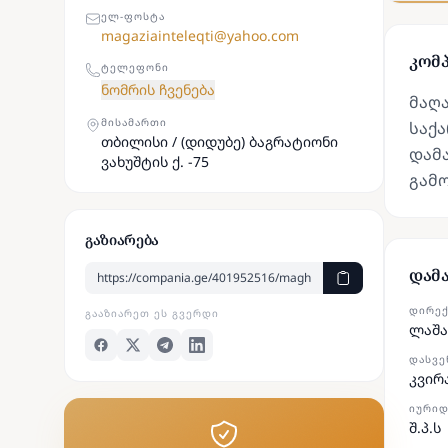
ᲔᲚ-ᲤᲝᲡᲢᲐ
magaziainteleqti@yahoo.com
კომპ
ᲢᲔᲚᲔᲤᲝᲜᲘ
ნომრის ჩვენება
მაღა
ᲛᲘᲡᲐᲛᲐᲠᲗᲘ
საქა
თბილისი / (დიდუბე) ბაგრატიონი
დამ
ვახუშტის ქ. -75
გამო
გაზიარება
დამ
ᲓᲘᲠᲔ
ᲒᲐᲐᲖᲘᲐᲠᲔᲗ ᲔᲡ ᲒᲕᲔᲠᲓᲘ
ლაშა
ᲓᲐᲡᲕᲔ
კვირ
ᲘᲣᲠᲘᲓ
შ.პ.ს