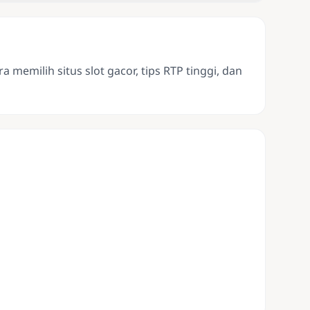
 memilih situs slot gacor, tips RTP tinggi, dan