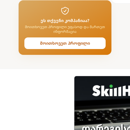
ეს თქვენი კომპანიაა?
მოითხოვეთ პროფილი უფასოდ და მართეთ
ინფორმაცია
მოითხოვეთ პროფილი