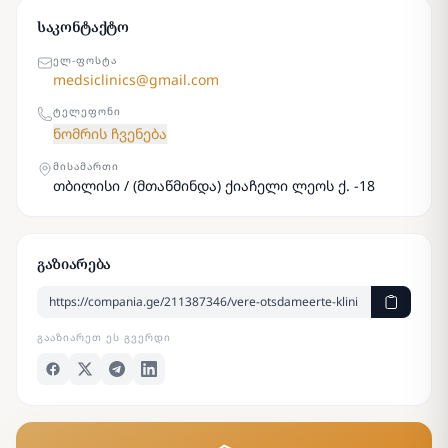
საკონტაქტო
ᲔᲚ-ᲤᲝᲡᲢᲐ
medsiclinics@gmail.com
ᲢᲔᲚᲔᲤᲝᲜᲘ
ნომრის ჩვენება
ᲛᲘᲡᲐᲛᲐᲠᲗᲘ
თბილისი / (მთაწმინდა) ქიაჩელი ლეოს ქ. -18
გაზიარება
ᲒᲐᲐᲖᲘᲐᲠᲔᲗ ᲔᲡ ᲒᲕᲔᲠᲓᲘ