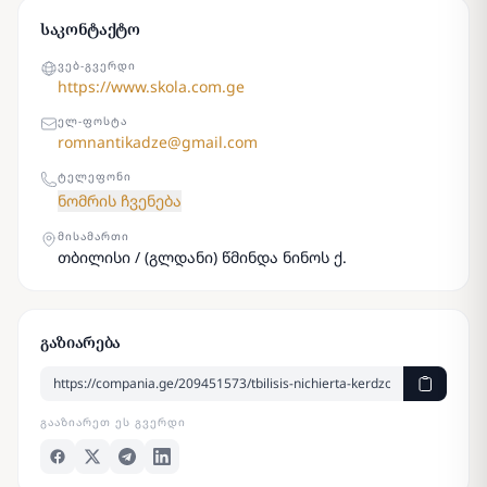
საკონტაქტო
ᲕᲔᲑ-ᲒᲕᲔᲠᲓᲘ
https://www.skola.com.ge
ᲔᲚ-ᲤᲝᲡᲢᲐ
romnantikadze@gmail.com
ᲢᲔᲚᲔᲤᲝᲜᲘ
ნომრის ჩვენება
ᲛᲘᲡᲐᲛᲐᲠᲗᲘ
თბილისი / (გლდანი) წმინდა ნინოს ქ.
გაზიარება
ᲒᲐᲐᲖᲘᲐᲠᲔᲗ ᲔᲡ ᲒᲕᲔᲠᲓᲘ