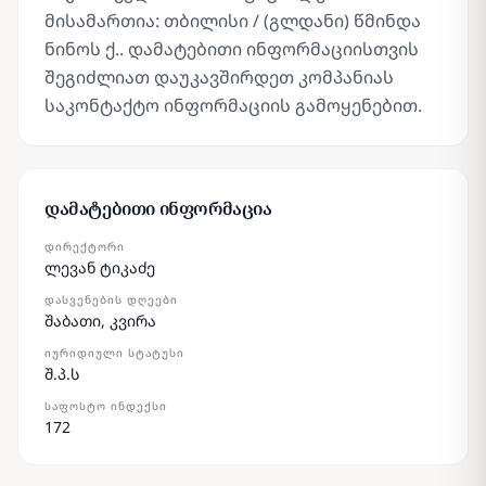
მისამართია: თბილისი / (გლდანი) წმინდა
ნინოს ქ.. დამატებითი ინფორმაციისთვის
შეგიძლიათ დაუკავშირდეთ კომპანიას
საკონტაქტო ინფორმაციის გამოყენებით.
დამატებითი ინფორმაცია
ᲓᲘᲠᲔᲥᲢᲝᲠᲘ
ლევან ტიკაძე
ᲓᲐᲡᲕᲔᲜᲔᲑᲘᲡ ᲓᲦᲔᲔᲑᲘ
შაბათი, კვირა
ᲘᲣᲠᲘᲓᲘᲣᲚᲘ ᲡᲢᲐᲢᲣᲡᲘ
შ.პ.ს
ᲡᲐᲤᲝᲡᲢᲝ ᲘᲜᲓᲔᲥᲡᲘ
172