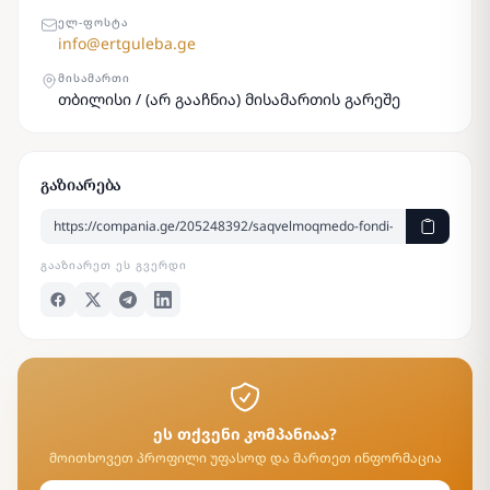
ᲔᲚ-ᲤᲝᲡᲢᲐ
info@ertguleba.ge
ᲛᲘᲡᲐᲛᲐᲠᲗᲘ
თბილისი / (არ გააჩნია) მისამართის გარეშე
გაზიარება
ᲒᲐᲐᲖᲘᲐᲠᲔᲗ ᲔᲡ ᲒᲕᲔᲠᲓᲘ
ეს თქვენი კომპანიაა?
მოითხოვეთ პროფილი უფასოდ და მართეთ ინფორმაცია