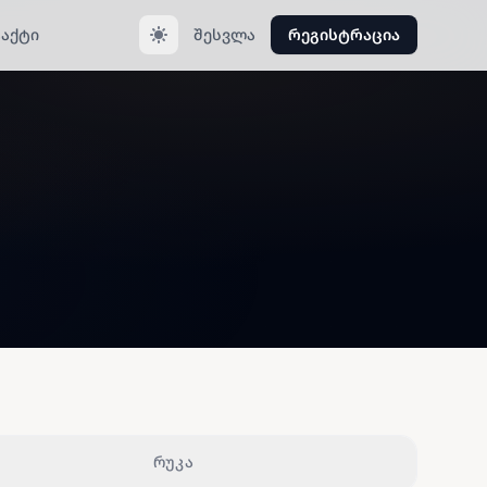
აქტი
შესვლა
რეგისტრაცია
რუკა