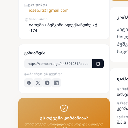
ᲔᲚ-ᲤᲝᲡᲢᲐ
ioseb.its@gmail.com
კომპ
ᲛᲘᲡᲐᲛᲐᲠᲗᲘ
ბათუმი / პუშკინი ალექსანდრეს ქ.
აიტი
-174
მოღვ
პუშკ
საკ
გაზიარება
ᲒᲐᲐᲖᲘᲐᲠᲔᲗ ᲔᲡ ᲒᲕᲔᲠᲓᲘ
დამ
ᲓᲘᲠᲔ
იოსე
ᲓᲐᲡᲕᲔ
კვირ
ᲘᲣᲠᲘᲓ
ეს თქვენი კომპანიაა?
შ.პ.ს
მოითხოვეთ პროფილი უფასოდ და მართეთ