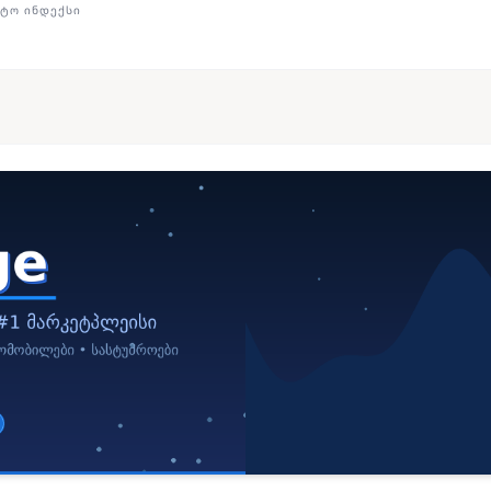
ᲢᲝ ᲘᲜᲓᲔᲥᲡᲘ