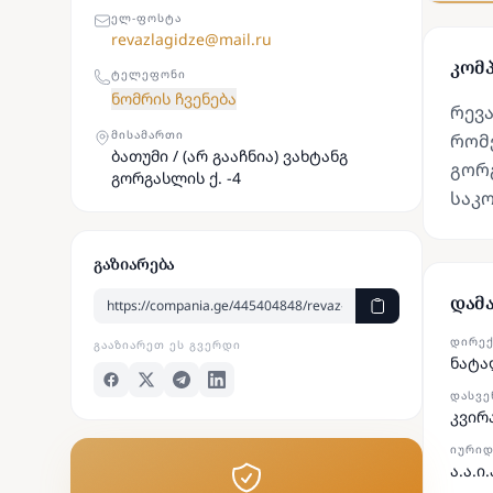
ᲔᲚ-ᲤᲝᲡᲢᲐ
revazlagidze@mail.ru
კომპ
ᲢᲔᲚᲔᲤᲝᲜᲘ
ნომრის ჩვენება
რევა
ᲛᲘᲡᲐᲛᲐᲠᲗᲘ
რომე
ბათუმი / (არ გააჩნია) ვახტანგ
გორგ
გორგასლის ქ. -4
საკ
გაზიარება
დამ
ᲓᲘᲠᲔ
ᲒᲐᲐᲖᲘᲐᲠᲔᲗ ᲔᲡ ᲒᲕᲔᲠᲓᲘ
ნატა
ᲓᲐᲡᲕᲔ
კვირ
ᲘᲣᲠᲘᲓ
ა.ა.ი.