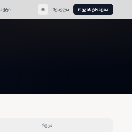
აქტი
შესვლა
რეგისტრაცია
რუკა