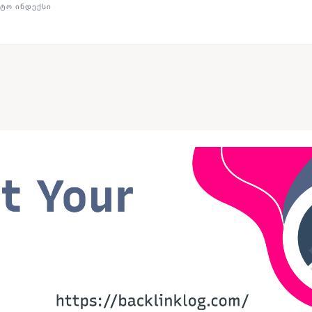
ᲢᲝ ᲘᲜᲓᲔᲥᲡᲘ