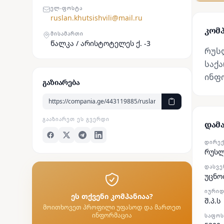
ᲔᲚ-ᲤᲝᲡᲢᲐ
ruslan.khutsishvili@mail.ru
კომპ
ᲛᲘᲡᲐᲛᲐᲠᲗᲘ
წალკა / არისტოტელეს ქ. -3
რუს
საქა
ინფ
გაზიარება
ᲒᲐᲐᲖᲘᲐᲠᲔᲗ ᲔᲡ ᲒᲕᲔᲠᲓᲘ
დამ
ᲓᲘᲠᲔ
რუსლ
ᲓᲐᲡᲕᲔ
უცნო
ᲘᲣᲠᲘᲓ
ეს თქვენი კომპანიაა?
შ.პ.ს
მოითხოვეთ პროფილი უფასოდ და მართეთ
ინფორმაცია
ᲡᲐᲤᲝᲡ