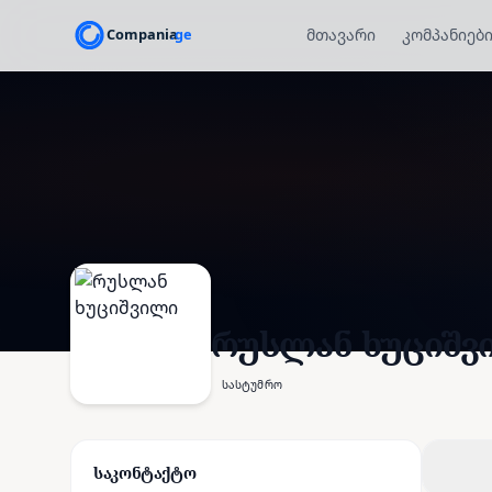
მთავარი
კომპანიებ
რუსლან ხუციშვ
სასტუმრო
საკონტაქტო