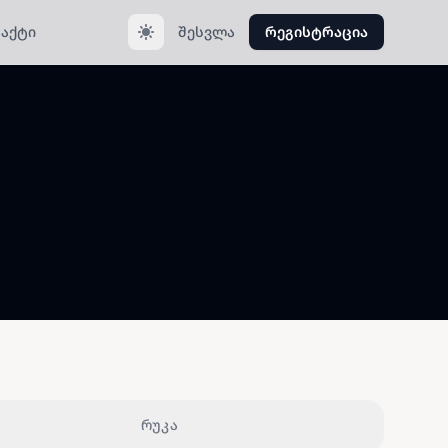
აქტი
შესვლა
რეგისტრაცია
რუკა