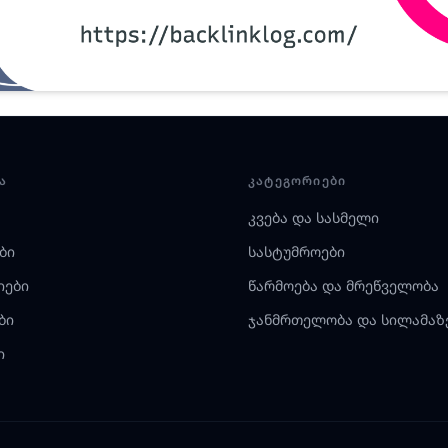
Ა
ᲙᲐᲢᲔᲒᲝᲠᲘᲔᲑᲘ
კვება და სასმელი
ბი
სასტუმროები
იები
წარმოება და მრეწველობა
ბი
ჯანმრთელობა და სილამაზ
ი