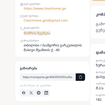
ᲕᲔᲑ-ᲒᲕᲔᲠᲓᲘ
https://www.cleanhome.ge
კომპ
ᲔᲚ-ᲤᲝᲡᲢᲐ
С
leanhome.geo@gmail.com
გამ
ᲢᲔᲚᲔᲤᲝᲜᲘ
გენე
ნომრის ჩვენება
ᲛᲘᲡᲐᲛᲐᲠᲗᲘ
თბილისი / (სამგორი) ვარკეთილის
მასივი შუამთის ქ. -40
დამ
ᲓᲘᲠᲔ
ზურა
გაზიარება
ᲓᲐᲡᲕᲔ
დასვ
ᲘᲣᲠᲘᲓ
ᲒᲐᲐᲖᲘᲐᲠᲔᲗ ᲔᲡ ᲒᲕᲔᲠᲓᲘ
შ.პ.ს
ᲡᲐᲤᲝᲡ
182