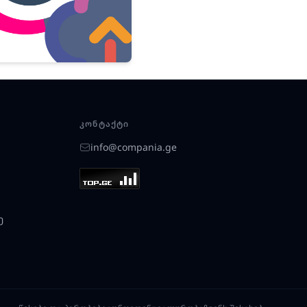
ᲙᲝᲜᲢᲐᲥᲢᲘ
info@compania.ge
ე