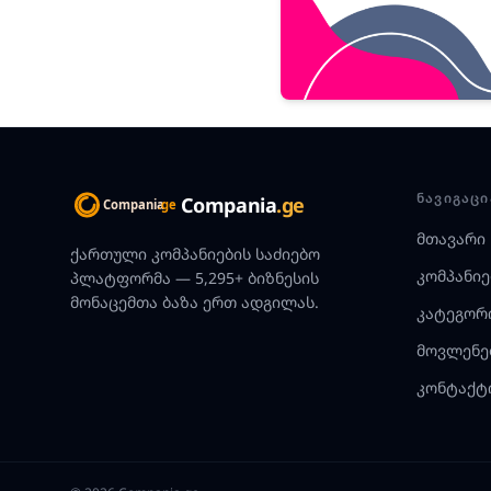
ᲜᲐᲕᲘᲒᲐᲪᲘ
Compania
.ge
მთავარი
ქართული კომპანიების საძიებო
კომპანიე
პლატფორმა — 5,295+ ბიზნესის
მონაცემთა ბაზა ერთ ადგილას.
კატეგორ
მოვლენე
კონტაქტ