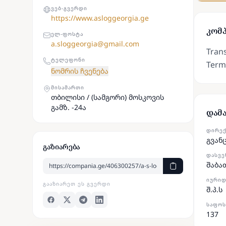
ᲕᲔᲑ-ᲒᲕᲔᲠᲓᲘ
https://www.asloggeorgia.ge
კომპ
ᲔᲚ-ᲤᲝᲡᲢᲐ
a.sloggeorgia@gmail.com
Trans
ᲢᲔᲚᲔᲤᲝᲜᲘ
Termi
ნომრის ჩვენება
ᲛᲘᲡᲐᲛᲐᲠᲗᲘ
თბილისი / (სამგორი) მოსკოვის
გამზ. -24ა
დამ
ᲓᲘᲠᲔ
გვან
გაზიარება
ᲓᲐᲡᲕᲔ
შაბა
ᲘᲣᲠᲘᲓ
ᲒᲐᲐᲖᲘᲐᲠᲔᲗ ᲔᲡ ᲒᲕᲔᲠᲓᲘ
შ.პ.ს
ᲡᲐᲤᲝᲡ
137