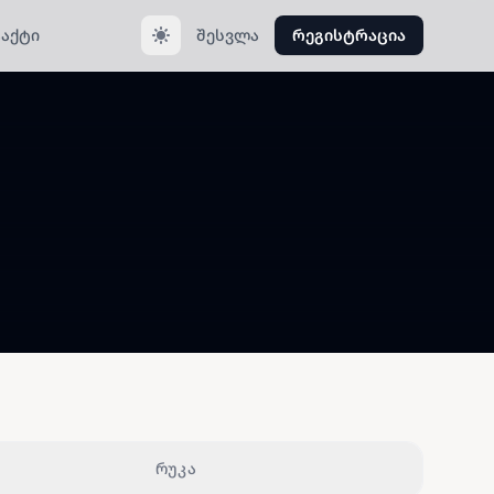
აქტი
შესვლა
რეგისტრაცია
რუკა