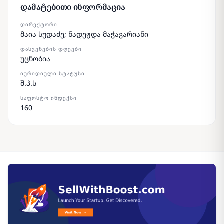
დამატებითი ინფორმაცია
ᲓᲘᲠᲔᲥᲢᲝᲠᲘ
მაია სუდაძე; ნადეჟდა მაჭავარიანი
ᲓᲐᲡᲕᲔᲜᲔᲑᲘᲡ ᲓᲦᲔᲔᲑᲘ
უცნობია
ᲘᲣᲠᲘᲓᲘᲣᲚᲘ ᲡᲢᲐᲢᲣᲡᲘ
შ.პ.ს
ᲡᲐᲤᲝᲡᲢᲝ ᲘᲜᲓᲔᲥᲡᲘ
160