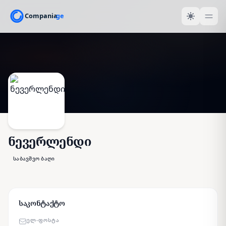
ნევერლენდი
საბავშვო ბაღი
საკონტაქტო
ᲔᲚ-ᲤᲝᲡᲢᲐ