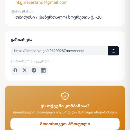
nkg.neverland@gmail.com
ᲛᲘᲡᲐᲛᲐᲠᲗᲘ
თბილისი / (საბურთალო) ზოვრეთის ქ. -20
გაზიარება
ᲒᲐᲐᲖᲘᲐᲠᲔᲗ ᲔᲡ ᲒᲕᲔᲠᲓᲘ
ეს თქვენი კომპანიაა?
მოითხოვეთ პროფილი უფასოდ და მართეთ ინფორმაცია
მოითხოვეთ პროფილი