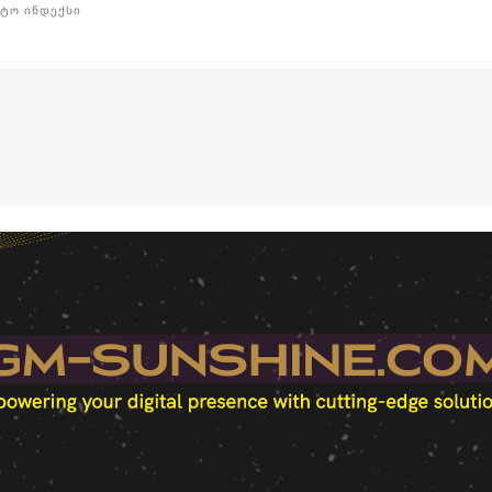
ᲢᲝ ᲘᲜᲓᲔᲥᲡᲘ