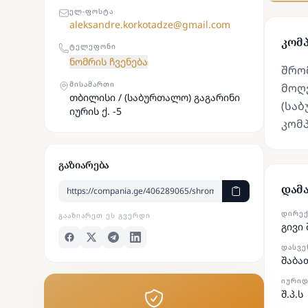
ᲔᲚ-ᲤᲝᲡᲢᲐ
aleksandre.korkotadze@gmail.com
კომპ
ᲢᲔᲚᲔᲤᲝᲜᲘ
ნომრის ჩვენება
შრომ
ᲛᲘᲡᲐᲛᲐᲠᲗᲘ
მოღვ
თბილისი / (საბურთალო) გაგარინი
(საბ
იურის ქ. -5
კომ
გაზიარება
დამ
ᲓᲘᲠᲔ
ᲒᲐᲐᲖᲘᲐᲠᲔᲗ ᲔᲡ ᲒᲕᲔᲠᲓᲘ
გივი
ᲓᲐᲡᲕᲔ
შაბა
ᲘᲣᲠᲘᲓ
შ.პ.ს