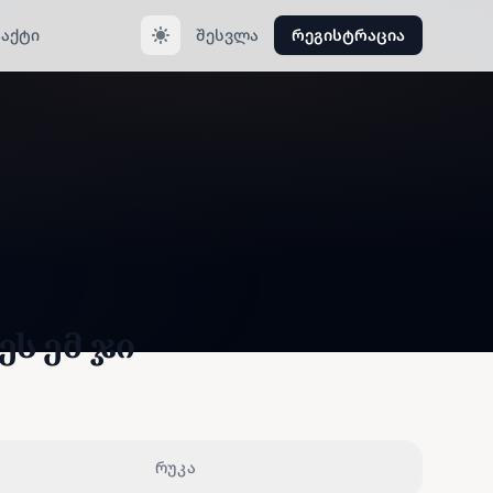
აქტი
შესვლა
რეგისტრაცია
ს ემ ჯი
რუკა