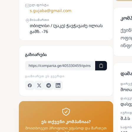
ᲔᲚ-ᲤᲝᲡᲢᲐ
s.gujaba@gmail.com
კომპ
ᲛᲘᲡᲐᲛᲐᲠᲗᲘ
თბილისი / (ვაკე) ჭავჭავაძე ილიას
ქვინ
გამზ. -76
ოფიც
ინფ
გაზიარება
დამ
ᲒᲐᲐᲖᲘᲐᲠᲔᲗ ᲔᲡ ᲒᲕᲔᲠᲓᲘ
ᲓᲘᲠᲔ
შოთა
ᲓᲐᲡᲕᲔ
დასვ
ᲘᲣᲠᲘᲓ
შ.პ.ს
ეს თქვენი კომპანიაა?
ᲡᲐᲤᲝᲡ
მოითხოვეთ პროფილი უფასოდ და მართეთ