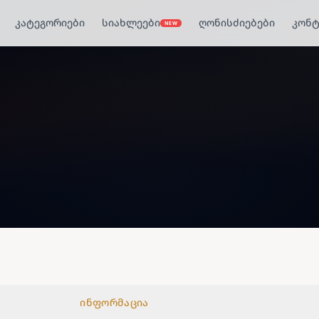
კატეგორიები
სიახლეები
ღონისძიებები
კონტ
NEW
ინფორმაცია