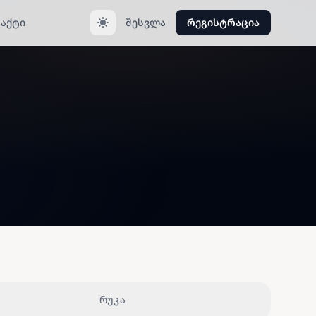
აქტი
შესვლა
რეგისტრაცია
რუკა