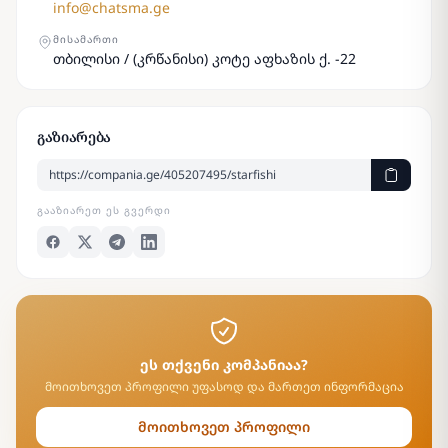
info@chatsma.ge
ᲛᲘᲡᲐᲛᲐᲠᲗᲘ
თბილისი / (კრწანისი) კოტე აფხაზის ქ. -22
გაზიარება
ᲒᲐᲐᲖᲘᲐᲠᲔᲗ ᲔᲡ ᲒᲕᲔᲠᲓᲘ
ეს თქვენი კომპანიაა?
მოითხოვეთ პროფილი უფასოდ და მართეთ ინფორმაცია
მოითხოვეთ პროფილი