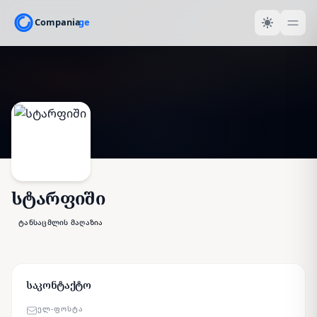
სტარფიში
ტანსაცმლის მაღაზია
საკონტაქტო
ᲔᲚ-ᲤᲝᲡᲢᲐ