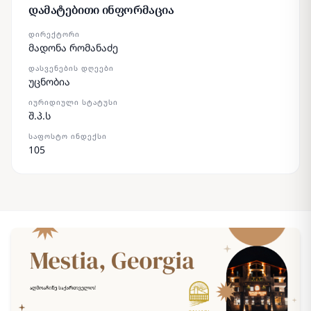
დამატებითი ინფორმაცია
ᲓᲘᲠᲔᲥᲢᲝᲠᲘ
მადონა რომანაძე
ᲓᲐᲡᲕᲔᲜᲔᲑᲘᲡ ᲓᲦᲔᲔᲑᲘ
უცნობია
ᲘᲣᲠᲘᲓᲘᲣᲚᲘ ᲡᲢᲐᲢᲣᲡᲘ
შ.პ.ს
ᲡᲐᲤᲝᲡᲢᲝ ᲘᲜᲓᲔᲥᲡᲘ
105