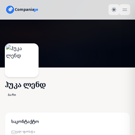
ჰუკა ლენდ
ბარი
საკონტაქტო
ᲔᲚ-ᲤᲝᲡᲢᲐ