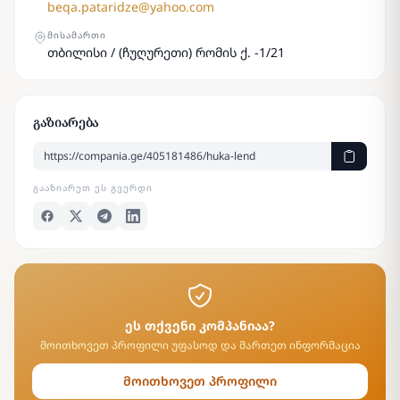
beqa.pataridze@yahoo.com
ᲛᲘᲡᲐᲛᲐᲠᲗᲘ
თბილისი / (ჩუღურეთი) რომის ქ. -1/21
გაზიარება
ᲒᲐᲐᲖᲘᲐᲠᲔᲗ ᲔᲡ ᲒᲕᲔᲠᲓᲘ
ეს თქვენი კომპანიაა?
მოითხოვეთ პროფილი უფასოდ და მართეთ ინფორმაცია
მოითხოვეთ პროფილი