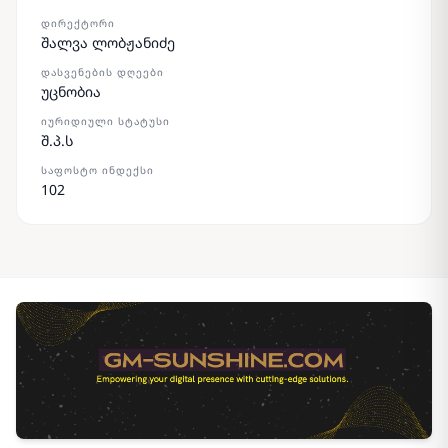
ᲓᲘᲠᲔᲥᲢᲝᲠᲘ
შალვა ლობჟანიძე
ᲓᲐᲡᲕᲔᲜᲔᲑᲘᲡ ᲓᲦᲔᲔᲑᲘ
უცნობია
ᲘᲣᲠᲘᲓᲘᲣᲚᲘ ᲡᲢᲐᲢᲣᲡᲘ
შ.პ.ს
ᲡᲐᲤᲝᲡᲢᲝ ᲘᲜᲓᲔᲥᲡᲘ
102