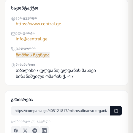
საკონტაქტო
ᲕᲔᲑ-ᲒᲕᲔᲠᲓᲘ
https://www.central.ge
ᲔᲚ-ᲤᲝᲡᲢᲐ
info@central.ge
ᲢᲔᲚᲔᲤᲝᲜᲘ
ნომრის ჩვენება
ᲛᲘᲡᲐᲛᲐᲠᲗᲘ
თბილისი / (გლდანი) გლდანის მასივი
ხიზანიშვილი ომარის ქ. -17
გაზიარება
ᲒᲐᲐᲖᲘᲐᲠᲔᲗ ᲔᲡ ᲒᲕᲔᲠᲓᲘ