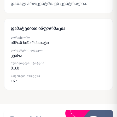
დაბალ პროცენტში. ეს ცენტრალია.
დამატებითი ინფორმაცია
ᲓᲘᲠᲔᲥᲢᲝᲠᲘ
იმრან ხიზარ ჰაიატი
ᲓᲐᲡᲕᲔᲜᲔᲑᲘᲡ ᲓᲦᲔᲔᲑᲘ
კვირა
ᲘᲣᲠᲘᲓᲘᲣᲚᲘ ᲡᲢᲐᲢᲣᲡᲘ
შ.პ.ს
ᲡᲐᲤᲝᲡᲢᲝ ᲘᲜᲓᲔᲥᲡᲘ
167