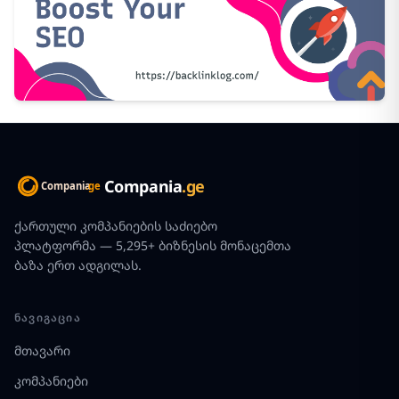
Compania
.ge
ქართული კომპანიების საძიებო
პლატფორმა — 5,295+ ბიზნესის მონაცემთა
ბაზა ერთ ადგილას.
ᲜᲐᲕᲘᲒᲐᲪᲘᲐ
მთავარი
კომპანიები