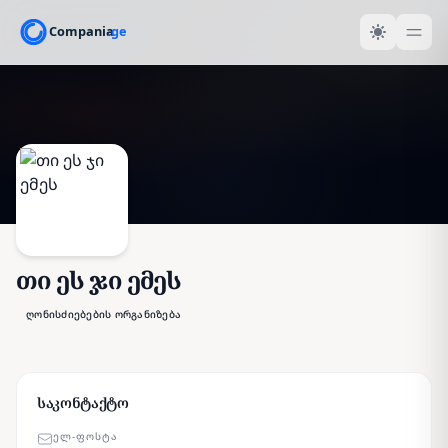
თი ეს ჯი ემეს
ღონისძიებების ორგანიზება
საკონტაქტო
ᲔᲚ-ᲤᲝᲡᲢᲐ