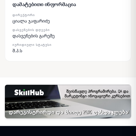
დამატებითი ინფორმაცია
ᲓᲘᲠᲔᲥᲢᲝᲠᲘ
ციალა ჯაფარიძე
ᲓᲐᲡᲕᲔᲜᲔᲑᲘᲡ ᲓᲦᲔᲔᲑᲘ
დასვენების გარეშე
ᲘᲣᲠᲘᲓᲘᲣᲚᲘ ᲡᲢᲐᲢᲣᲡᲘ
შ.პ.ს