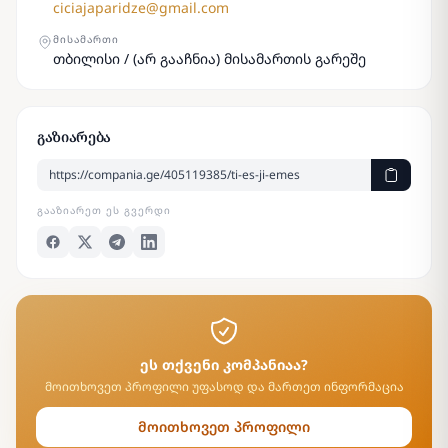
ciciajaparidze@gmail.com
ᲛᲘᲡᲐᲛᲐᲠᲗᲘ
თბილისი / (არ გააჩნია) მისამართის გარეშე
გაზიარება
ᲒᲐᲐᲖᲘᲐᲠᲔᲗ ᲔᲡ ᲒᲕᲔᲠᲓᲘ
ეს თქვენი კომპანიაა?
მოითხოვეთ პროფილი უფასოდ და მართეთ ინფორმაცია
მოითხოვეთ პროფილი