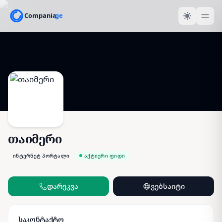
თაიმერი
ინტერნეტ პორტალი
აქტიური ფიდი
დარეკვა
ვებსაიტი
საკონტაქტო