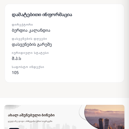
დამატებითი ინფორმაცია
ᲓᲘᲠᲔᲥᲢᲝᲠᲘ
ბერდია კალანდია
ᲓᲐᲡᲕᲔᲜᲔᲑᲘᲡ ᲓᲦᲔᲔᲑᲘ
დასვენების გარეშე
ᲘᲣᲠᲘᲓᲘᲣᲚᲘ ᲡᲢᲐᲢᲣᲡᲘ
შ.პ.ს
ᲡᲐᲤᲝᲡᲢᲝ ᲘᲜᲓᲔᲥᲡᲘ
105