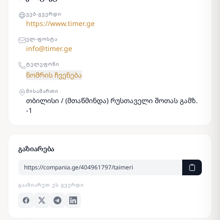
ᲕᲔᲑ-ᲒᲕᲔᲠᲓᲘ
https://www.timer.ge
ᲔᲚ-ᲤᲝᲡᲢᲐ
info@timer.ge
ᲢᲔᲚᲔᲤᲝᲜᲘ
ნომრის ჩვენება
ᲛᲘᲡᲐᲛᲐᲠᲗᲘ
თბილისი / (მთაწმინდა) რუსთაველი შოთას გამზ.
-1
გაზიარება
ᲒᲐᲐᲖᲘᲐᲠᲔᲗ ᲔᲡ ᲒᲕᲔᲠᲓᲘ