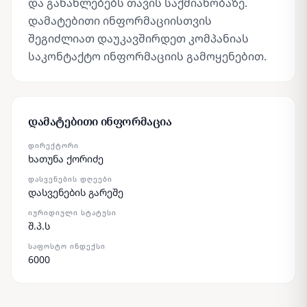
და განახლებებს თავის საქმიანობაზე.
დამატებითი ინფორმაციისთვის
შეგიძლიათ დაუკავშირდეთ კომპანიას
საკონტაქტო ინფორმაციის გამოყენებით.
დამატებითი ინფორმაცია
ᲓᲘᲠᲔᲥᲢᲝᲠᲘ
ხათუნა ქორიძე
ᲓᲐᲡᲕᲔᲜᲔᲑᲘᲡ ᲓᲦᲔᲔᲑᲘ
დასვენების გარეშე
ᲘᲣᲠᲘᲓᲘᲣᲚᲘ ᲡᲢᲐᲢᲣᲡᲘ
შ.პ.ს
ᲡᲐᲤᲝᲡᲢᲝ ᲘᲜᲓᲔᲥᲡᲘ
6000