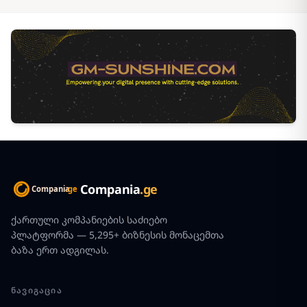
Compania
.ge
ქართული კომპანიების საძიებო
პლატფორმა — 5,295+ ბიზნესის მონაცემთა
ბაზა ერთ ადგილას.
ᲜᲐᲕᲘᲒᲐᲪᲘᲐ