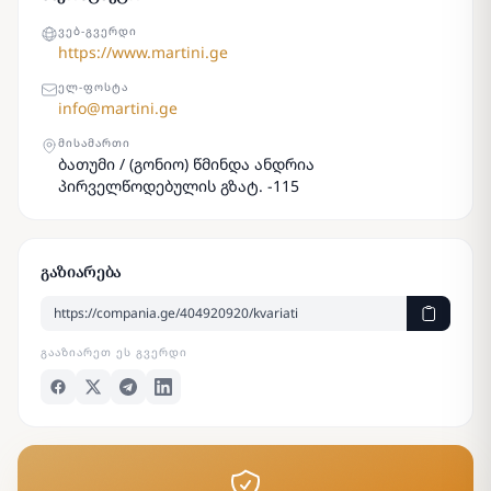
ᲕᲔᲑ-ᲒᲕᲔᲠᲓᲘ
https://www.martini.ge
ᲔᲚ-ᲤᲝᲡᲢᲐ
info@martini.ge
ᲛᲘᲡᲐᲛᲐᲠᲗᲘ
ბათუმი / (გონიო) წმინდა ანდრია
პირველწოდებულის გზატ. -115
გაზიარება
ᲒᲐᲐᲖᲘᲐᲠᲔᲗ ᲔᲡ ᲒᲕᲔᲠᲓᲘ