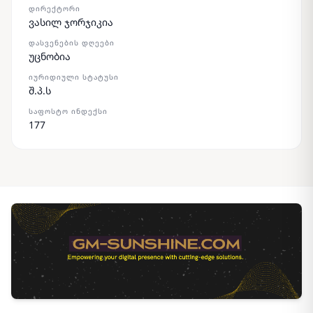
ᲓᲘᲠᲔᲥᲢᲝᲠᲘ
ვასილ ჯორჯიკია
ᲓᲐᲡᲕᲔᲜᲔᲑᲘᲡ ᲓᲦᲔᲔᲑᲘ
უცნობია
ᲘᲣᲠᲘᲓᲘᲣᲚᲘ ᲡᲢᲐᲢᲣᲡᲘ
შ.პ.ს
ᲡᲐᲤᲝᲡᲢᲝ ᲘᲜᲓᲔᲥᲡᲘ
177