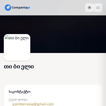
თი ბი ელი
საკონტაქტო
ᲔᲚ-ᲤᲝᲡᲢᲐ
pointterrasse@gmail.com