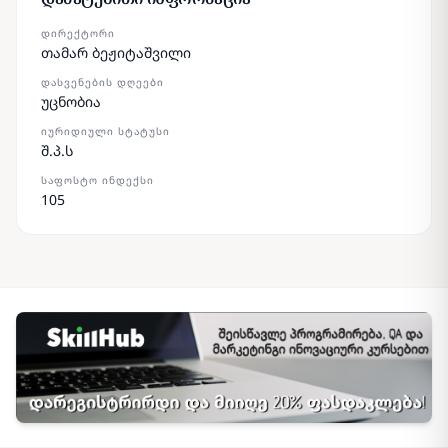
ᲓᲘᲠᲔᲥᲢᲝᲠᲘ
თამარ ბეჟიტაშვილი
ᲓᲐᲡᲕᲔᲜᲔᲑᲘᲡ ᲓᲦᲔᲔᲑᲘ
უცნობია
ᲘᲣᲠᲘᲓᲘᲣᲚᲘ ᲡᲢᲐᲢᲣᲡᲘ
შ.პ.ს
ᲡᲐᲤᲝᲡᲢᲝ ᲘᲜᲓᲔᲥᲡᲘ
105