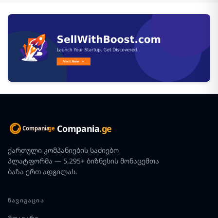
Compania
.ge
ქართული კომპანიების საძიებო
პლატფორმა — 5,295+ ბიზნესის მონაცემთა
ბაზა ერთ ადგილას.
ᲜᲐᲕᲘᲒᲐᲪᲘᲐ