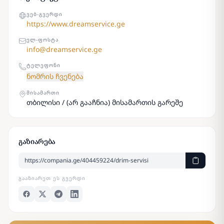
ᲕᲔᲑ-ᲒᲕᲔᲠᲓᲘ
https://www.dreamservice.ge
ᲔᲚ-ᲤᲝᲡᲢᲐ
info@dreamservice.ge
ᲢᲔᲚᲔᲤᲝᲜᲘ
ნომრის ჩვენება
ᲛᲘᲡᲐᲛᲐᲠᲗᲘ
თბილისი / (არ გააჩნია) მისამართის გარეშე
გაზიარება
ᲒᲐᲐᲖᲘᲐᲠᲔᲗ ᲔᲡ ᲒᲕᲔᲠᲓᲘ