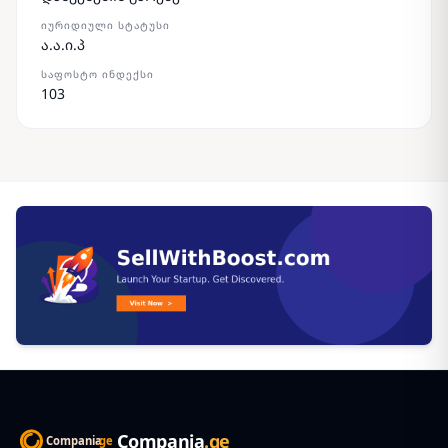
ᲘᲣᲠᲘᲓᲘᲣᲚᲘ ᲡᲢᲐᲢᲣᲡᲘ
ა.ა.ი.პ
ᲡᲐᲤᲝᲡᲢᲝ ᲘᲜᲓᲔᲥᲡᲘ
103
Compania
.ge