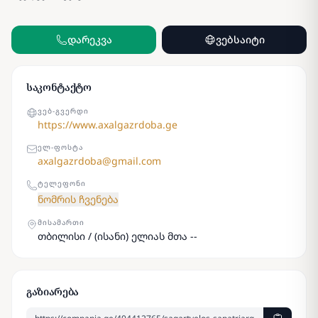
დარეკვა
ვებსაიტი
საკონტაქტო
ᲕᲔᲑ-ᲒᲕᲔᲠᲓᲘ
https://www.axalgazrdoba.ge
ᲔᲚ-ᲤᲝᲡᲢᲐ
axalgazrdoba@gmail.com
ᲢᲔᲚᲔᲤᲝᲜᲘ
ნომრის ჩვენება
ᲛᲘᲡᲐᲛᲐᲠᲗᲘ
თბილისი / (ისანი) ელიას მთა --
გაზიარება