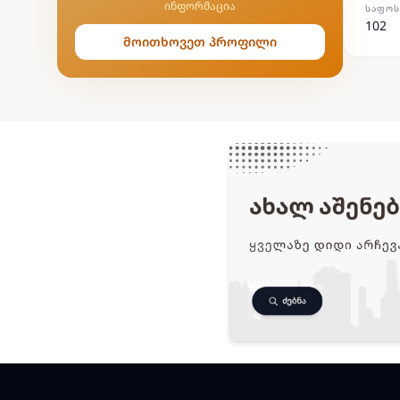
ინფორმაცია
ᲡᲐᲤᲝᲡ
102
მოითხოვეთ პროფილი