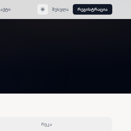
აქტი
შესვლა
რეგისტრაცია
რუკა