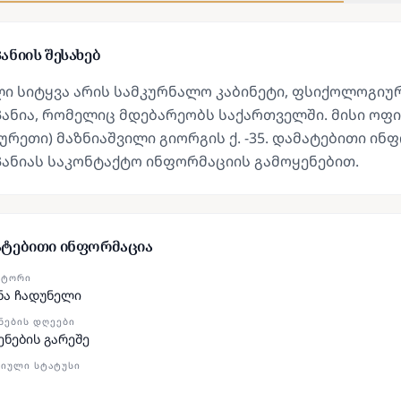
ანიის შესახებ
ლი სიტყვა არის სამკურნალო კაბინეტი, ფსიქოლოგიუ
ანია, რომელიც მდებარეობს საქართველში. მისი ოფი
ურეთი) მაზნიაშვილი გიორგის ქ. -35. დამატებითი 
პანიას საკონტაქტო ინფორმაციის გამოყენებით.
ატებითი ინფორმაცია
ᲥᲢᲝᲠᲘ
ნა ჩადუნელი
ᲜᲔᲑᲘᲡ ᲓᲦᲔᲔᲑᲘ
ენების გარეშე
ᲘᲣᲚᲘ ᲡᲢᲐᲢᲣᲡᲘ