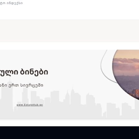
ᲢᲝ ᲘᲜᲓᲔᲥᲡᲘ