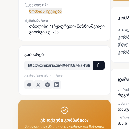
ᲢᲔᲚᲔᲤᲝᲜᲘ
ნომრის ჩვენება
კომპ
ᲛᲘᲡᲐᲛᲐᲠᲗᲘ
თბილისი / (ჩუღურეთი) მაზნიაშვილი
ახა
გიორგის ქ. -35
კომპ
(ჩუღ
კომ
გაზიარება
ᲒᲐᲐᲖᲘᲐᲠᲔᲗ ᲔᲡ ᲒᲕᲔᲠᲓᲘ
დამ
ᲓᲘᲠᲔ
რეგი
ᲓᲐᲡᲕᲔ
დასვ
ᲘᲣᲠᲘᲓ
ეს თქვენი კომპანიაა?
შ.პ.ს
მოითხოვეთ პროფილი უფასოდ და მართეთ