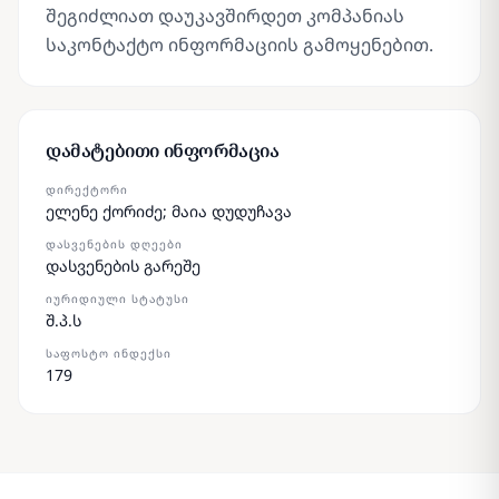
შეგიძლიათ დაუკავშირდეთ კომპანიას
საკონტაქტო ინფორმაციის გამოყენებით.
დამატებითი ინფორმაცია
ᲓᲘᲠᲔᲥᲢᲝᲠᲘ
ელენე ქორიძე; მაია დუდუჩავა
ᲓᲐᲡᲕᲔᲜᲔᲑᲘᲡ ᲓᲦᲔᲔᲑᲘ
დასვენების გარეშე
ᲘᲣᲠᲘᲓᲘᲣᲚᲘ ᲡᲢᲐᲢᲣᲡᲘ
შ.პ.ს
ᲡᲐᲤᲝᲡᲢᲝ ᲘᲜᲓᲔᲥᲡᲘ
179