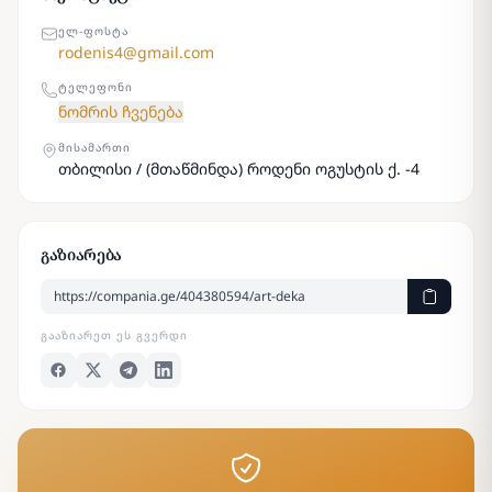
ᲔᲚ-ᲤᲝᲡᲢᲐ
rodenis4@gmail.com
ᲢᲔᲚᲔᲤᲝᲜᲘ
ნომრის ჩვენება
ᲛᲘᲡᲐᲛᲐᲠᲗᲘ
თბილისი / (მთაწმინდა) როდენი ოგუსტის ქ. -4
გაზიარება
ᲒᲐᲐᲖᲘᲐᲠᲔᲗ ᲔᲡ ᲒᲕᲔᲠᲓᲘ