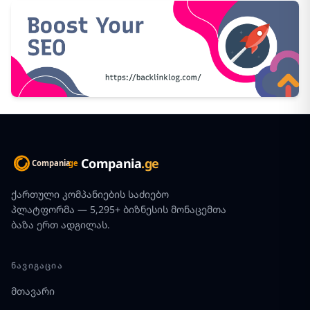
Compania
.ge
ქართული კომპანიების საძიებო
პლატფორმა — 5,295+ ბიზნესის მონაცემთა
ბაზა ერთ ადგილას.
ᲜᲐᲕᲘᲒᲐᲪᲘᲐ
მთავარი