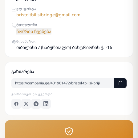
ᲔᲚ-ᲤᲝᲡᲢᲐ
bristoltbilisibridge@gmail.com
ᲢᲔᲚᲔᲤᲝᲜᲘ
ნომრის ჩვენება
ᲛᲘᲡᲐᲛᲐᲠᲗᲘ
თბილისი / (საბურთალო) ბახტრიონის ქ. -16
გაზიარება
ᲒᲐᲐᲖᲘᲐᲠᲔᲗ ᲔᲡ ᲒᲕᲔᲠᲓᲘ