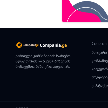
ᲜᲐᲕᲘᲒᲐᲪᲘ
Compania
.ge
მთავარი
ქართული კომპანიების საძიებო
კომპანიე
პლატფორმა — 5,295+ ბიზნესის
მონაცემთა ბაზა ერთ ადგილას.
კატეგორ
მოვლენე
კონტაქტ