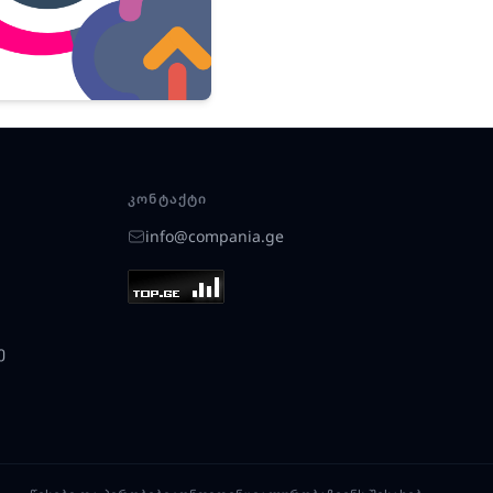
ᲙᲝᲜᲢᲐᲥᲢᲘ
info@compania.ge
ე