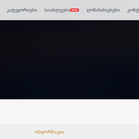
კატეგორიები
სიახლეები
ღონისძიებები
კონტ
NEW
ინფორმაცია