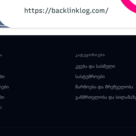
Ა
ᲙᲐᲢᲔᲒᲝᲠᲘᲔᲑᲘ
კვება და სასმელი
ბი
სასტუმროები
იები
წარმოება და მრეწველობა
ბი
ჯანმრთელობა და სილამაზ
ი