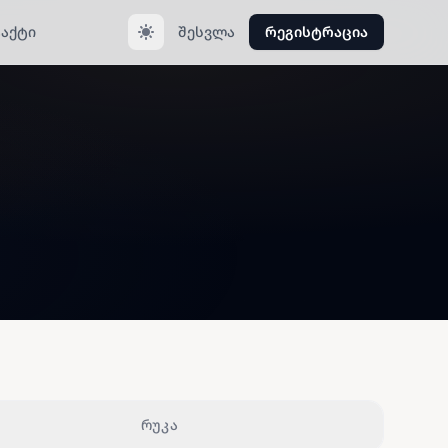
აქტი
შესვლა
რეგისტრაცია
რუკა