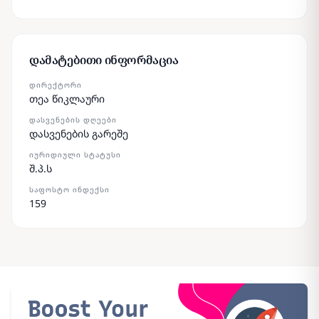
დამატებითი ინფორმაცია
ᲓᲘᲠᲔᲥᲢᲝᲠᲘ
თეა წიკლაური
ᲓᲐᲡᲕᲔᲜᲔᲑᲘᲡ ᲓᲦᲔᲔᲑᲘ
დასვენების გარეშე
ᲘᲣᲠᲘᲓᲘᲣᲚᲘ ᲡᲢᲐᲢᲣᲡᲘ
შ.პ.ს
ᲡᲐᲤᲝᲡᲢᲝ ᲘᲜᲓᲔᲥᲡᲘ
159