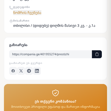
ᲢᲔᲚᲔᲤᲝᲜᲘ
ნომრის ჩვენება
ᲛᲘᲡᲐᲛᲐᲠᲗᲘ
თბილისი / (დიდუბე) დიღმის მასივი 3 კვ. - კ.1ა
გაზიარება
ᲒᲐᲐᲖᲘᲐᲠᲔᲗ ᲔᲡ ᲒᲕᲔᲠᲓᲘ
ეს თქვენი კომპანიაა?
მოითხოვეთ პროფილი უფასოდ და მართეთ ინფორმაცია