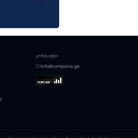
ᲙᲝᲜᲢᲐᲥᲢᲘ
info@compania.ge
ე