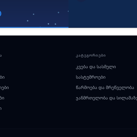
Ა
ᲙᲐᲢᲔᲒᲝᲠᲘᲔᲑᲘ
კვება და სასმელი
ბი
სასტუმროები
იები
წარმოება და მრეწველობა
ბი
ჯანმრთელობა და სილამაზ
ი