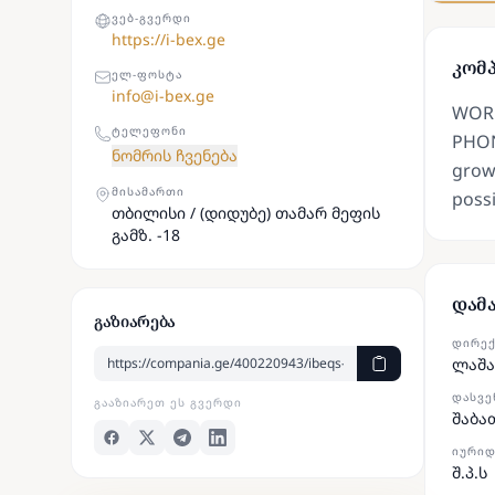
ᲕᲔᲑ-ᲒᲕᲔᲠᲓᲘ
https://i-bex.ge
კომპ
ᲔᲚ-ᲤᲝᲡᲢᲐ
info@i-bex.ge
WORK
ᲢᲔᲚᲔᲤᲝᲜᲘ
PHON
ნომრის ჩვენება
growi
ᲛᲘᲡᲐᲛᲐᲠᲗᲘ
possi
თბილისი / (დიდუბე) თამარ მეფის
გამზ. -18
დამ
გაზიარება
ᲓᲘᲠᲔ
ლაშა
ᲓᲐᲡᲕᲔ
ᲒᲐᲐᲖᲘᲐᲠᲔᲗ ᲔᲡ ᲒᲕᲔᲠᲓᲘ
შაბა
ᲘᲣᲠᲘᲓ
შ.პ.ს