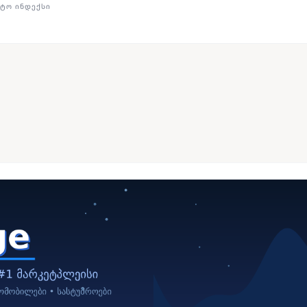
ᲢᲝ ᲘᲜᲓᲔᲥᲡᲘ