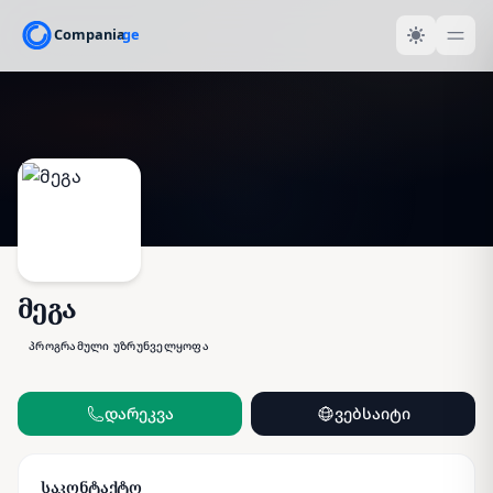
მეგა
პროგრამული უზრუნველყოფა
დარეკვა
ვებსაიტი
საკონტაქტო