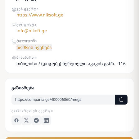
ᲕᲔᲑ-ᲒᲕᲔᲠᲓᲘ
https://www.nlksoft.ge
ᲔᲚ-ᲤᲝᲡᲢᲐ
info@nlkoft.ge
ᲢᲔᲚᲔᲤᲝᲜᲘ
ნომრის ჩვენება
ᲛᲘᲡᲐᲛᲐᲠᲗᲘ
თბილისი / (დიდუბე) წერეთელი აკაკის გამზ. -116
გაზიარება
ᲒᲐᲐᲖᲘᲐᲠᲔᲗ ᲔᲡ ᲒᲕᲔᲠᲓᲘ