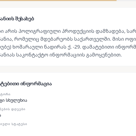
ანიის შესახებ
ზი არის პოლიგრაფიული პროდუქციის დამზადება, სა
ანია, რომელიც მდებარეობს საქართველში. მისი ოფი
უბე) ხოშარაული ნადირას ქ. -29. დამატებითი ინფო
პანიას საკონტაქტო ინფორმაციის გამოყენებით.
ატებითი ინფორმაცია
ᲥᲢᲝᲠᲘ
გი სხულუხია
ᲜᲔᲑᲘᲡ ᲓᲦᲔᲔᲑᲘ
ა
ᲘᲣᲚᲘ ᲡᲢᲐᲢᲣᲡᲘ