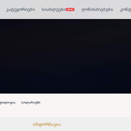
კატეგორიები
სიახლეები
ღონისძიებები
კონტ
NEW
ეტოლოგია
სოლარიუმი
ინფორმაცია