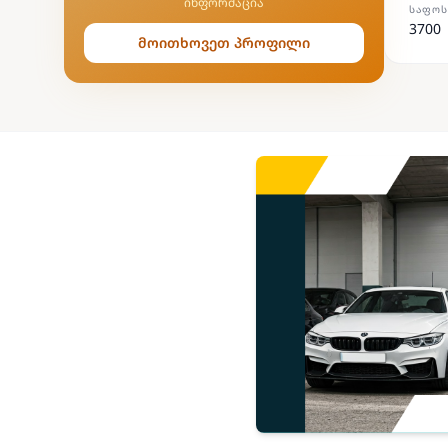
ინფორმაცია
ᲡᲐᲤᲝᲡ
3700
მოითხოვეთ პროფილი