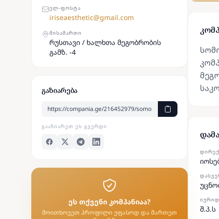
ᲔᲚ-ᲤᲝᲡᲢᲐ
iriseaesthetic@gmail.com
კომპ
ᲛᲘᲡᲐᲛᲐᲠᲗᲘ
რუსთავი / ხალხთა მეგობრობის
სომ
გამზ. -4
კომპ
მეგო
საკ
გაზიარება
ᲒᲐᲐᲖᲘᲐᲠᲔᲗ ᲔᲡ ᲒᲕᲔᲠᲓᲘ
დამ
ᲓᲘᲠᲔ
იოსე
ᲓᲐᲡᲕᲔ
უცნო
ᲘᲣᲠᲘᲓ
ეს თქვენი კომპანიაა?
შ.პ.ს
მოითხოვეთ პროფილი უფასოდ და მართეთ