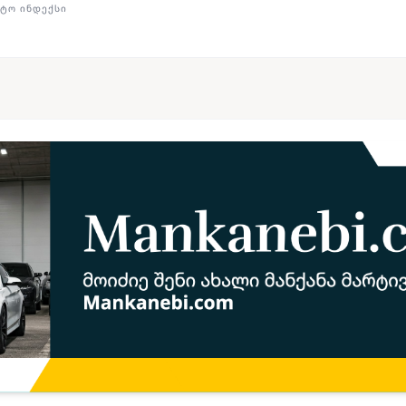
ᲢᲝ ᲘᲜᲓᲔᲥᲡᲘ