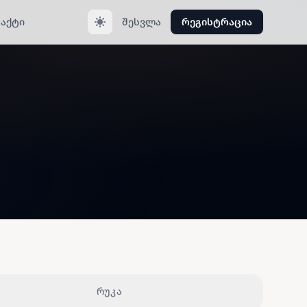
აქტი
შესვლა
რეგისტრაცია
რუკა