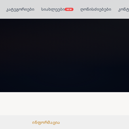
კატეგორიები
სიახლეები
ღონისძიებები
კონტ
NEW
ინფორმაცია