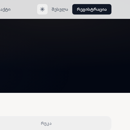
აქტი
შესვლა
რეგისტრაცია
რუკა