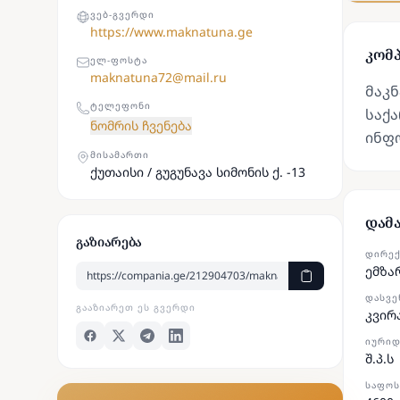
ᲕᲔᲑ-ᲒᲕᲔᲠᲓᲘ
https://www.maknatuna.ge
კომპ
ᲔᲚ-ᲤᲝᲡᲢᲐ
maknatuna72@mail.ru
მაკნ
ᲢᲔᲚᲔᲤᲝᲜᲘ
საქა
ნომრის ჩვენება
ინფ
ᲛᲘᲡᲐᲛᲐᲠᲗᲘ
ქუთაისი / გუგუნავა სიმონის ქ. -13
დამ
გაზიარება
ᲓᲘᲠᲔ
ემზა
ᲓᲐᲡᲕᲔ
ᲒᲐᲐᲖᲘᲐᲠᲔᲗ ᲔᲡ ᲒᲕᲔᲠᲓᲘ
კვირ
ᲘᲣᲠᲘᲓ
შ.პ.ს
ᲡᲐᲤᲝᲡ