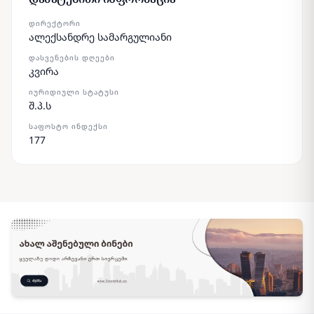
ᲓᲘᲠᲔᲥᲢᲝᲠᲘ
ალექსანდრე სამარგულიანი
ᲓᲐᲡᲕᲔᲜᲔᲑᲘᲡ ᲓᲦᲔᲔᲑᲘ
კვირა
ᲘᲣᲠᲘᲓᲘᲣᲚᲘ ᲡᲢᲐᲢᲣᲡᲘ
შ.პ.ს
ᲡᲐᲤᲝᲡᲢᲝ ᲘᲜᲓᲔᲥᲡᲘ
177