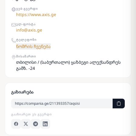
ᲕᲔᲑ-ᲒᲕᲔᲠᲓᲘ
https://www.axis.ge
ᲔᲚ-ᲤᲝᲡᲢᲐ
info@axis.ge
ᲢᲔᲚᲔᲤᲝᲜᲘ
ნომრის ჩვენება
ᲛᲘᲡᲐᲛᲐᲠᲗᲘ
თბილისი / (საბურთალო) ყაზბეგი ალექსანდრეს
გამზ. -24
გაზიარება
ᲒᲐᲐᲖᲘᲐᲠᲔᲗ ᲔᲡ ᲒᲕᲔᲠᲓᲘ