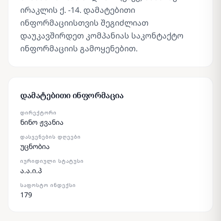
ირაკლის ქ. -14. დამატებითი
ინფორმაციისთვის შეგიძლიათ
დაუკავშირდეთ კომპანიას საკონტაქტო
ინფორმაციის გამოყენებით.
დამატებითი ინფორმაცია
ᲓᲘᲠᲔᲥᲢᲝᲠᲘ
ნინო ჟვანია
ᲓᲐᲡᲕᲔᲜᲔᲑᲘᲡ ᲓᲦᲔᲔᲑᲘ
უცნობია
ᲘᲣᲠᲘᲓᲘᲣᲚᲘ ᲡᲢᲐᲢᲣᲡᲘ
ა.ა.ი.პ
ᲡᲐᲤᲝᲡᲢᲝ ᲘᲜᲓᲔᲥᲡᲘ
179