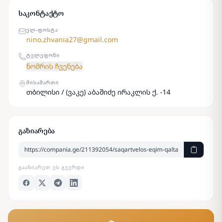
საკონტაქტო
ᲔᲚ-ᲤᲝᲡᲢᲐ
nino.zhvania27@gmail.com
ᲢᲔᲚᲔᲤᲝᲜᲘ
ნომრის ჩვენება
ᲛᲘᲡᲐᲛᲐᲠᲗᲘ
თბილისი / (ვაკე) აბაშიძე ირაკლის ქ. -14
გაზიარება
ᲒᲐᲐᲖᲘᲐᲠᲔᲗ ᲔᲡ ᲒᲕᲔᲠᲓᲘ