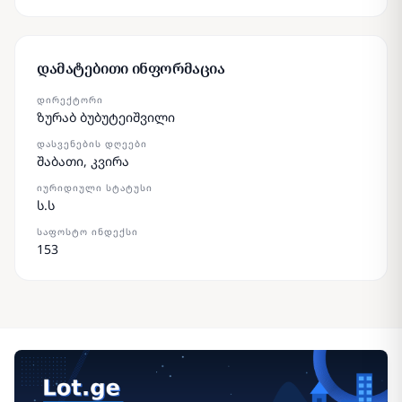
დამატებითი ინფორმაცია
ᲓᲘᲠᲔᲥᲢᲝᲠᲘ
ზურაბ ბუბუტეიშვილი
ᲓᲐᲡᲕᲔᲜᲔᲑᲘᲡ ᲓᲦᲔᲔᲑᲘ
შაბათი, კვირა
ᲘᲣᲠᲘᲓᲘᲣᲚᲘ ᲡᲢᲐᲢᲣᲡᲘ
ს.ს
ᲡᲐᲤᲝᲡᲢᲝ ᲘᲜᲓᲔᲥᲡᲘ
153