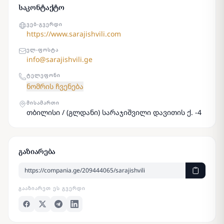
საკონტაქტო
ᲕᲔᲑ-ᲒᲕᲔᲠᲓᲘ
https://www.sarajishvili.com
ᲔᲚ-ᲤᲝᲡᲢᲐ
info@sarajishvili.ge
ᲢᲔᲚᲔᲤᲝᲜᲘ
ნომრის ჩვენება
ᲛᲘᲡᲐᲛᲐᲠᲗᲘ
თბილისი / (გლდანი) სარაჯიშვილი დავითის ქ. -4
გაზიარება
ᲒᲐᲐᲖᲘᲐᲠᲔᲗ ᲔᲡ ᲒᲕᲔᲠᲓᲘ