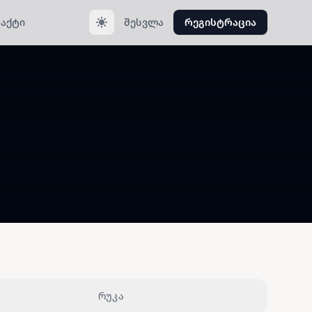
აქტი
შესვლა
რეგისტრაცია
რუკა