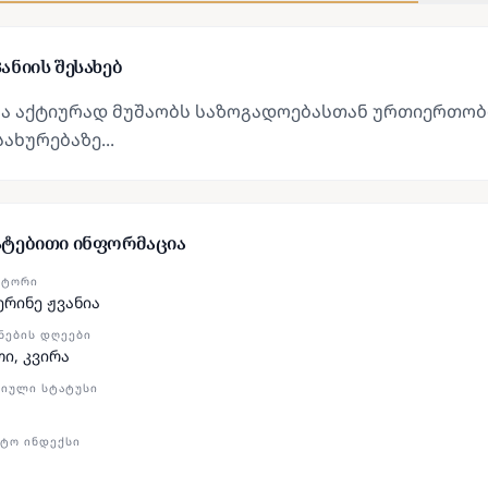
ანიის შესახებ
რა აქტიურად მუშაობს საზოგადოებასთან ურთიერთობ
ახურებაზე...
ატებითი ინფორმაცია
ᲥᲢᲝᲠᲘ
ერინე ჟვანია
ᲜᲔᲑᲘᲡ ᲓᲦᲔᲔᲑᲘ
თი, კვირა
ᲘᲣᲚᲘ ᲡᲢᲐᲢᲣᲡᲘ
ᲢᲝ ᲘᲜᲓᲔᲥᲡᲘ