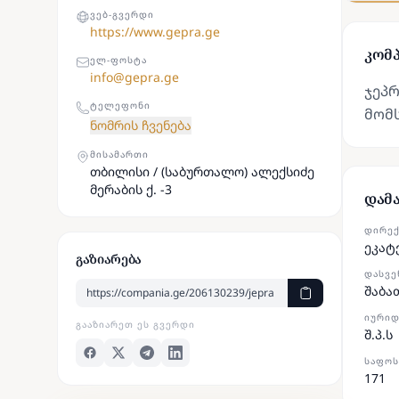
ᲕᲔᲑ-ᲒᲕᲔᲠᲓᲘ
https://www.gepra.ge
კომპ
ᲔᲚ-ᲤᲝᲡᲢᲐ
info@gepra.ge
ჯეპ
ᲢᲔᲚᲔᲤᲝᲜᲘ
მომს
ნომრის ჩვენება
ᲛᲘᲡᲐᲛᲐᲠᲗᲘ
თბილისი / (საბურთალო) ალექსიძე
მერაბის ქ. -3
დამ
ᲓᲘᲠᲔ
ეკატ
გაზიარება
ᲓᲐᲡᲕᲔ
შაბა
ᲘᲣᲠᲘᲓ
ᲒᲐᲐᲖᲘᲐᲠᲔᲗ ᲔᲡ ᲒᲕᲔᲠᲓᲘ
შ.პ.ს
ᲡᲐᲤᲝᲡ
171