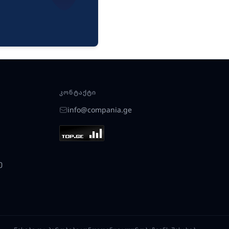
ᲙᲝᲜᲢᲐᲥᲢᲘ
info@compania.ge
ე