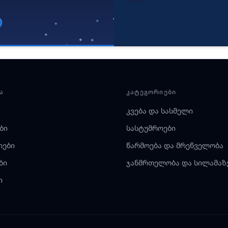
Ა
ᲙᲐᲢᲔᲒᲝᲠᲘᲔᲑᲘ
კვება და სასმელი
ბი
სასტუმროები
იები
წარმოება და მრეწველობა
ბი
ჯანმრთელობა და სილამაზ
ი