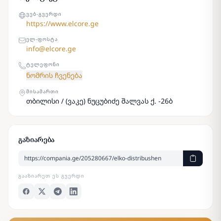
ᲕᲔᲑ-ᲒᲕᲔᲠᲓᲘ
https://www.elcore.ge
ᲔᲚ-ᲤᲝᲡᲢᲐ
info@elcore.ge
ᲢᲔᲚᲔᲤᲝᲜᲘ
ნომრის ჩვენება
ᲛᲘᲡᲐᲛᲐᲠᲗᲘ
თბილისი / (ვაკე) ნუცუბიძე შალვას ქ. -26ბ
გაზიარება
ᲒᲐᲐᲖᲘᲐᲠᲔᲗ ᲔᲡ ᲒᲕᲔᲠᲓᲘ