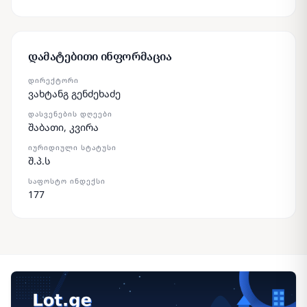
დამატებითი ინფორმაცია
ᲓᲘᲠᲔᲥᲢᲝᲠᲘ
ვახტანგ გენძეხაძე
ᲓᲐᲡᲕᲔᲜᲔᲑᲘᲡ ᲓᲦᲔᲔᲑᲘ
შაბათი, კვირა
ᲘᲣᲠᲘᲓᲘᲣᲚᲘ ᲡᲢᲐᲢᲣᲡᲘ
შ.პ.ს
ᲡᲐᲤᲝᲡᲢᲝ ᲘᲜᲓᲔᲥᲡᲘ
177