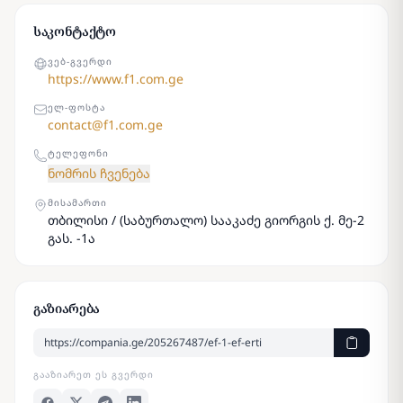
საკონტაქტო
ᲕᲔᲑ-ᲒᲕᲔᲠᲓᲘ
https://www.f1.com.ge
ᲔᲚ-ᲤᲝᲡᲢᲐ
contact@f1.com.ge
ᲢᲔᲚᲔᲤᲝᲜᲘ
ნომრის ჩვენება
ᲛᲘᲡᲐᲛᲐᲠᲗᲘ
თბილისი / (საბურთალო) სააკაძე გიორგის ქ. მე-2
გას. -1ა
გაზიარება
ᲒᲐᲐᲖᲘᲐᲠᲔᲗ ᲔᲡ ᲒᲕᲔᲠᲓᲘ