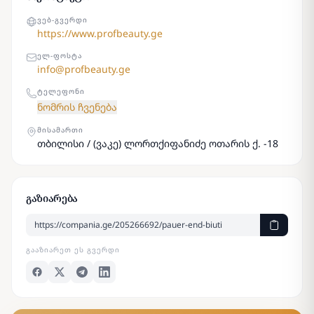
ᲕᲔᲑ-ᲒᲕᲔᲠᲓᲘ
https://www.profbeauty.ge
ᲔᲚ-ᲤᲝᲡᲢᲐ
info@profbeauty.ge
ᲢᲔᲚᲔᲤᲝᲜᲘ
ნომრის ჩვენება
ᲛᲘᲡᲐᲛᲐᲠᲗᲘ
თბილისი / (ვაკე) ლორთქიფანიძე ოთარის ქ. -18
გაზიარება
ᲒᲐᲐᲖᲘᲐᲠᲔᲗ ᲔᲡ ᲒᲕᲔᲠᲓᲘ