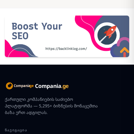
Compania
.ge
ქართული კომპანიების საძიებო
პლატფორმა — 5,295+ ბიზნესის მონაცემთა
ბაზა ერთ ადგილას.
ᲜᲐᲕᲘᲒᲐᲪᲘᲐ