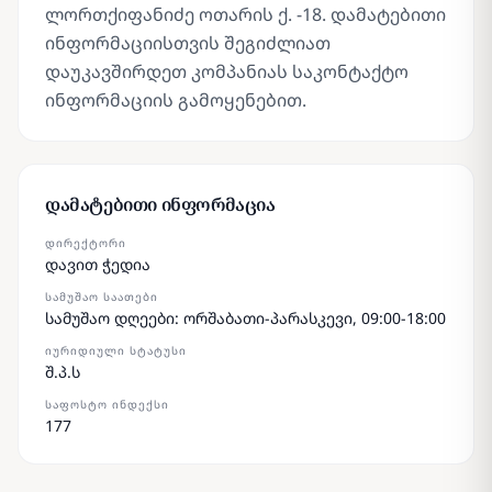
ლორთქიფანიძე ოთარის ქ. -18. დამატებითი
ინფორმაციისთვის შეგიძლიათ
დაუკავშირდეთ კომპანიას საკონტაქტო
ინფორმაციის გამოყენებით.
დამატებითი ინფორმაცია
ᲓᲘᲠᲔᲥᲢᲝᲠᲘ
დავით ჭედია
ᲡᲐᲛᲣᲨᲐᲝ ᲡᲐᲐᲗᲔᲑᲘ
სამუშაო დღეები: ორშაბათი-პარასკევი, 09:00-18:00
ᲘᲣᲠᲘᲓᲘᲣᲚᲘ ᲡᲢᲐᲢᲣᲡᲘ
შ.პ.ს
ᲡᲐᲤᲝᲡᲢᲝ ᲘᲜᲓᲔᲥᲡᲘ
177