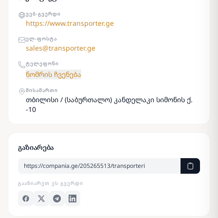
ᲕᲔᲑ-ᲒᲕᲔᲠᲓᲘ
https://www.transporter.ge
ᲔᲚ-ᲤᲝᲡᲢᲐ
sales@transporter.ge
ᲢᲔᲚᲔᲤᲝᲜᲘ
ნომრის ჩვენება
ᲛᲘᲡᲐᲛᲐᲠᲗᲘ
თბილისი / (საბურთალო) კანდელაკი სიმონის ქ.
-10
გაზიარება
ᲒᲐᲐᲖᲘᲐᲠᲔᲗ ᲔᲡ ᲒᲕᲔᲠᲓᲘ