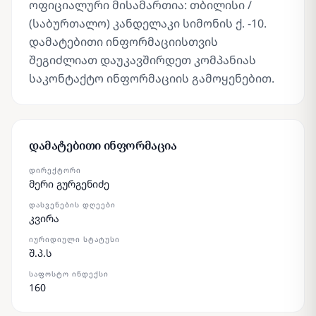
ოფიციალური მისამართია: თბილისი /
(საბურთალო) კანდელაკი სიმონის ქ. -10.
დამატებითი ინფორმაციისთვის
შეგიძლიათ დაუკავშირდეთ კომპანიას
საკონტაქტო ინფორმაციის გამოყენებით.
დამატებითი ინფორმაცია
ᲓᲘᲠᲔᲥᲢᲝᲠᲘ
მერი გურგენიძე
ᲓᲐᲡᲕᲔᲜᲔᲑᲘᲡ ᲓᲦᲔᲔᲑᲘ
კვირა
ᲘᲣᲠᲘᲓᲘᲣᲚᲘ ᲡᲢᲐᲢᲣᲡᲘ
შ.პ.ს
ᲡᲐᲤᲝᲡᲢᲝ ᲘᲜᲓᲔᲥᲡᲘ
160