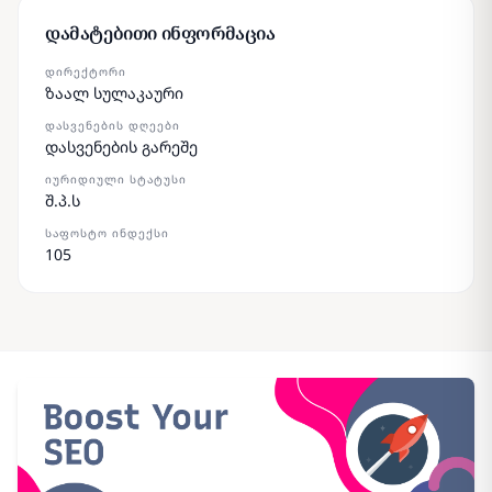
დამატებითი ინფორმაცია
ᲓᲘᲠᲔᲥᲢᲝᲠᲘ
ზაალ სულაკაური
ᲓᲐᲡᲕᲔᲜᲔᲑᲘᲡ ᲓᲦᲔᲔᲑᲘ
დასვენების გარეშე
ᲘᲣᲠᲘᲓᲘᲣᲚᲘ ᲡᲢᲐᲢᲣᲡᲘ
შ.პ.ს
ᲡᲐᲤᲝᲡᲢᲝ ᲘᲜᲓᲔᲥᲡᲘ
105