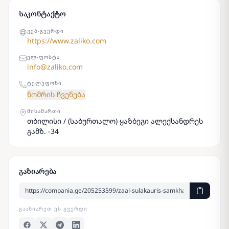
საკონტაქტო
ᲕᲔᲑ-ᲒᲕᲔᲠᲓᲘ
https://www.zaliko.com
ᲔᲚ-ᲤᲝᲡᲢᲐ
info@zaliko.com
ᲢᲔᲚᲔᲤᲝᲜᲘ
ნომრის ჩვენება
ᲛᲘᲡᲐᲛᲐᲠᲗᲘ
თბილისი / (საბურთალო) ყაზბეგი ალექსანდრეს
გამზ. -34
გაზიარება
ᲒᲐᲐᲖᲘᲐᲠᲔᲗ ᲔᲡ ᲒᲕᲔᲠᲓᲘ