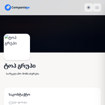
ტოპ გრუპი
სარეკლამო მომსახურება
საკონტაქტო
ᲔᲚ-ᲤᲝᲡᲢᲐ