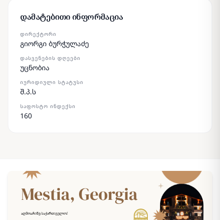
დამატებითი ინფორმაცია
ᲓᲘᲠᲔᲥᲢᲝᲠᲘ
გიორგი ბურჭულაძე
ᲓᲐᲡᲕᲔᲜᲔᲑᲘᲡ ᲓᲦᲔᲔᲑᲘ
უცნობია
ᲘᲣᲠᲘᲓᲘᲣᲚᲘ ᲡᲢᲐᲢᲣᲡᲘ
შ.პ.ს
ᲡᲐᲤᲝᲡᲢᲝ ᲘᲜᲓᲔᲥᲡᲘ
160