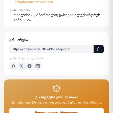
info@leavingstone.com
ᲛᲘᲡᲐᲛᲐᲠᲗᲘ
თბილისი / (საბურთალო) ყაზბეგი ალექსანდრეს
გამზ. -12ა
გაზიარება
ᲒᲐᲐᲖᲘᲐᲠᲔᲗ ᲔᲡ ᲒᲕᲔᲠᲓᲘ
ეს თქვენი კომპანიაა?
მოითხოვეთ პროფილი უფასოდ და მართეთ ინფორმაცია
მოითხოვეთ პროფილი