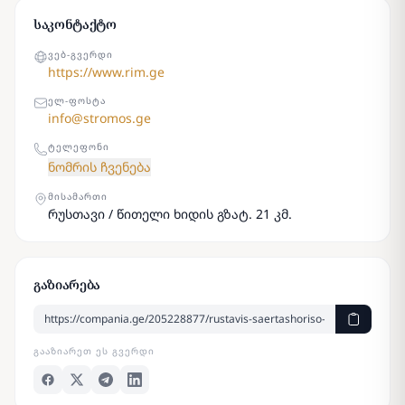
საკონტაქტო
ᲕᲔᲑ-ᲒᲕᲔᲠᲓᲘ
https://www.rim.ge
ᲔᲚ-ᲤᲝᲡᲢᲐ
info@stromos.ge
ᲢᲔᲚᲔᲤᲝᲜᲘ
ნომრის ჩვენება
ᲛᲘᲡᲐᲛᲐᲠᲗᲘ
რუსთავი / წითელი ხიდის გზატ. 21 კმ.
გაზიარება
ᲒᲐᲐᲖᲘᲐᲠᲔᲗ ᲔᲡ ᲒᲕᲔᲠᲓᲘ