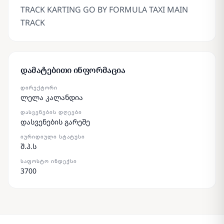
TRACK KARTING GO BY FORMULA TAXI MAIN
TRACK
დამატებითი ინფორმაცია
ᲓᲘᲠᲔᲥᲢᲝᲠᲘ
ლელა კალანდია
ᲓᲐᲡᲕᲔᲜᲔᲑᲘᲡ ᲓᲦᲔᲔᲑᲘ
დასვენების გარეშე
ᲘᲣᲠᲘᲓᲘᲣᲚᲘ ᲡᲢᲐᲢᲣᲡᲘ
შ.პ.ს
ᲡᲐᲤᲝᲡᲢᲝ ᲘᲜᲓᲔᲥᲡᲘ
3700