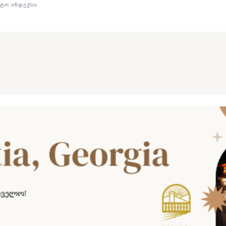
ᲢᲝ ᲘᲜᲓᲔᲥᲡᲘ