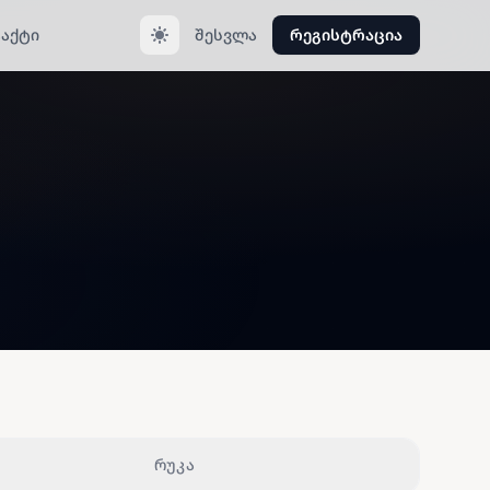
აქტი
შესვლა
რეგისტრაცია
რუკა