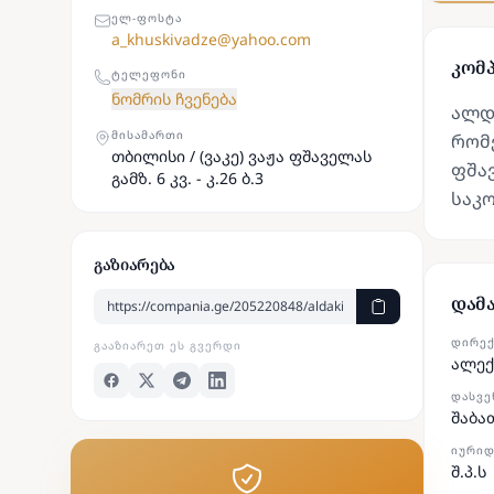
ᲔᲚ-ᲤᲝᲡᲢᲐ
a_khuskivadze@yahoo.com
კომპ
ᲢᲔᲚᲔᲤᲝᲜᲘ
ნომრის ჩვენება
ალდა
ᲛᲘᲡᲐᲛᲐᲠᲗᲘ
რომე
თბილისი / (ვაკე) ვაჟა ფშაველას
ფშავ
გამზ. 6 კვ. - კ.26 ბ.3
საკ
გაზიარება
დამ
ᲓᲘᲠᲔ
ᲒᲐᲐᲖᲘᲐᲠᲔᲗ ᲔᲡ ᲒᲕᲔᲠᲓᲘ
ალექ
ᲓᲐᲡᲕᲔ
შაბა
ᲘᲣᲠᲘᲓ
შ.პ.ს